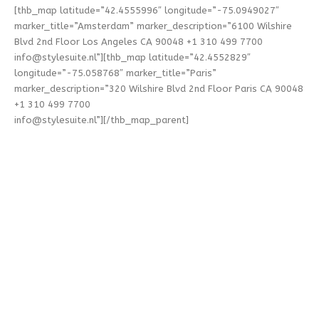
[thb_map latitude=”42.4555996″ longitude=”-75.0949027″
marker_title=”Amsterdam” marker_description=”6100 Wilshire
Blvd 2nd Floor Los Angeles CA 90048 +1 310 499 7700
info@stylesuite.nl
”][thb_map latitude=”42.4552829″
longitude=”-75.058768″ marker_title=”Paris”
marker_description=”320 Wilshire Blvd 2nd Floor Paris CA 90048
+1 310 499 7700
info@stylesuite.nl
”][/thb_map_parent]