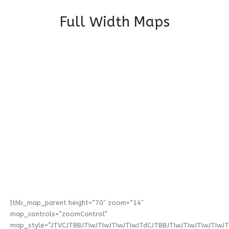
Full Width Maps
[thb_map_parent height=”70″ zoom=”14″
map_controls=”zoomControl”
map_style=”JTVCJTBBJTIwJTIwJTIwJTIwJTdCJTBBJTIwJTIwJTIwJT